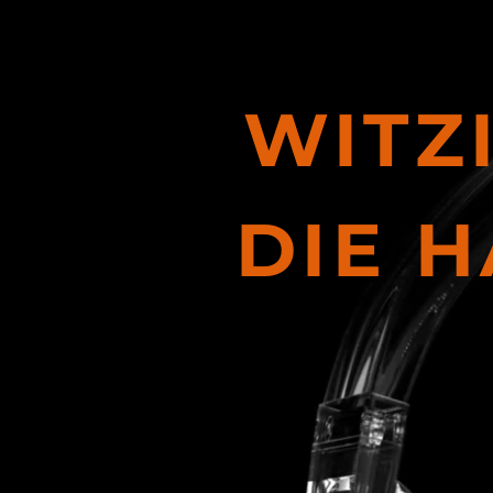
Radiospot.net
WITZ
DIE 