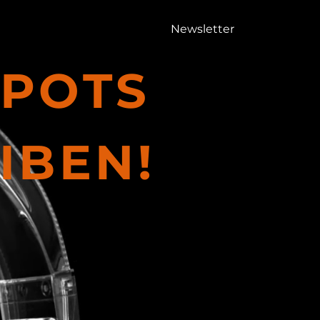
Newsletter
s
Radiotarife
More
SPOTS
IBEN!