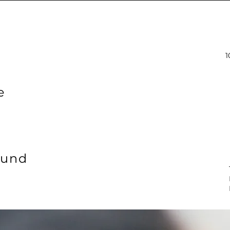
1
e
 und