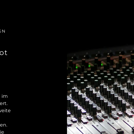
GN
ot
d im
ert.
weite
en.
ie