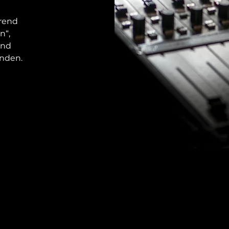
hrend
n“,
und
nden.